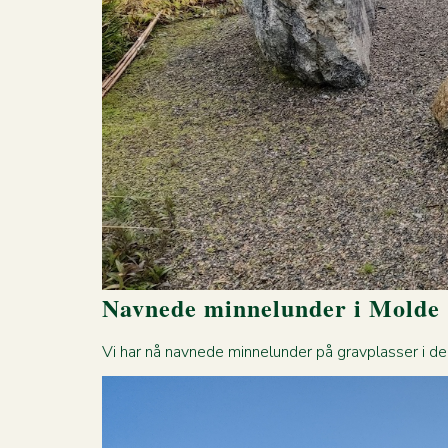
Navnede minnelunder i Molde
Vi har nå navnede minnelunder på gravplasser i d