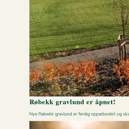
Røbekk gravlund er åpnet!
Nye Røbekk gravlund er ferdig opparbeidet og skal