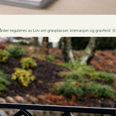
rder reguleres av Lov om gravplasser, kremasjon og gravferd (Gr