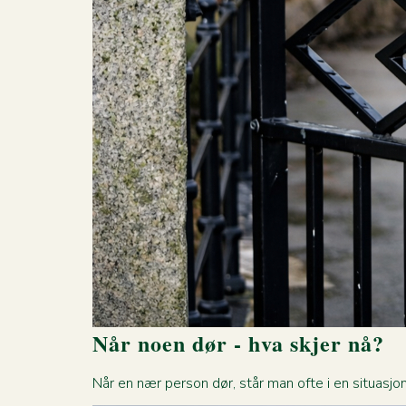
Når noen dør - hva skjer nå?
Når en nær person dør, står man ofte i en situasjon