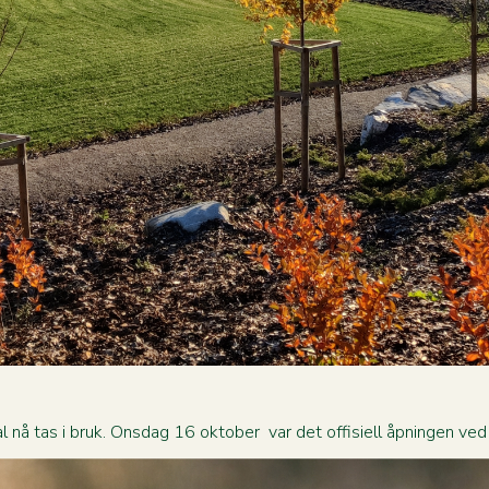
 nå tas i bruk. Onsdag 16 oktober var det offisiell åpningen ved