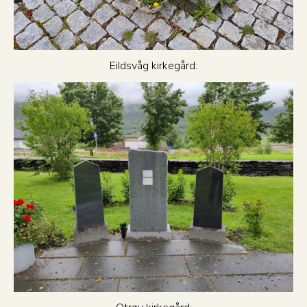
EiIdsvåg kirkegård: