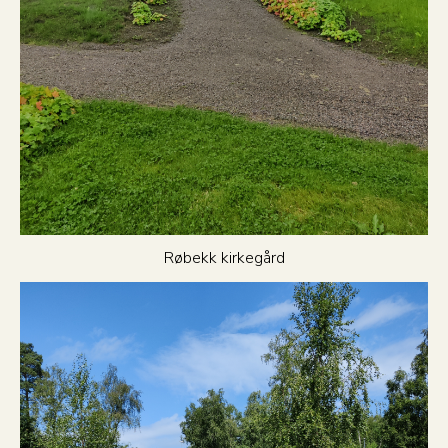
Røbekk kirkegård