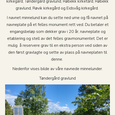
kirkegård, Tøndergård gravlund, Røbekk kirketård, Røbekk
gravlund, Røvik kirkegård og Eidsvåg kirkegård.
I navnet minnelund kan du sette ned urne og få navnet på
navneplate på et felles monument rett ved. Du betaler et
engangsbeløp som dekker grav i 20 år, navneplate og
etablering og stell av det felles gravmonumentet. Det er
mulig å reservere grav til en ekstra person ved siden av
den først gravlagte og sette av plass på navneplaten til
denne.
Nedenfor vises bilde av våre navnede minnelunder.
Tøndergård gravlund