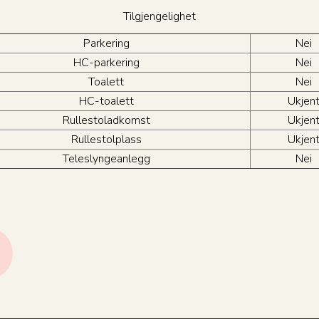
Tilgjengelighet
Parkering
Nei
HC-parkering
Nei
Toalett
Nei
HC-toalett
Ukjen
Rullestoladkomst
Ukjen
Rullestolplass
Ukjen
Teleslyngeanlegg
Nei
←