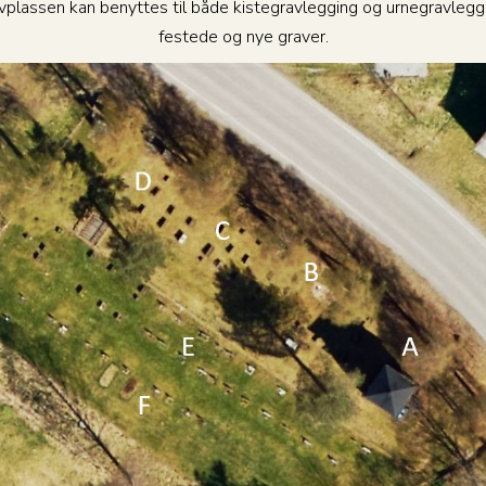
vplassen kan benyttes til både kistegravlegging og urnegravleggi
festede og nye graver.