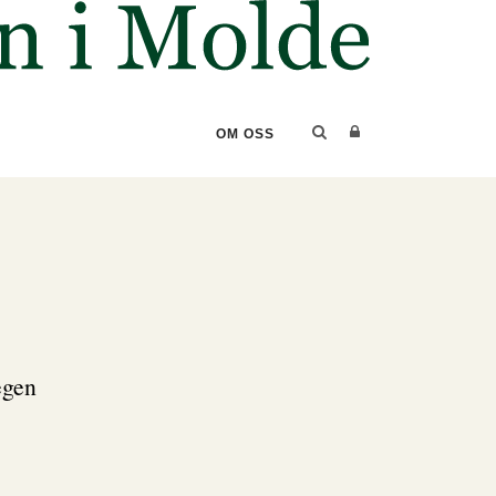
OM OSS
egen